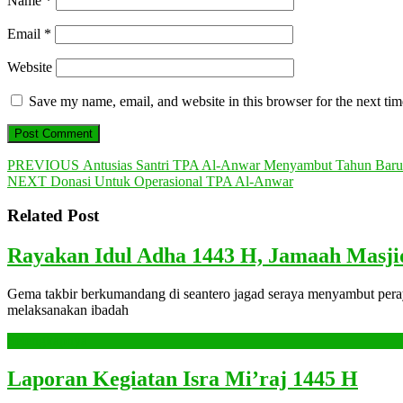
Name
*
Email
*
Website
Save my name, email, and website in this browser for the next ti
Post
Previous
PREVIOUS
Antusias Santri TPA Al-Anwar Menyambut Tahun Baru 
Next
post:
NEXT
Donasi Untuk Operasional TPA Al-Anwar
navigation
post:
Related Post
Rayakan Idul Adha 1443 H, Jamaah Masj
Gema takbir berkumandang di seantero jagad seraya menyambut pera
melaksanakan ibadah
Selengkapnya
Selengkapnya
Lapo
Laporan Kegiatan Isra Mi’raj 1445 H
Kegi