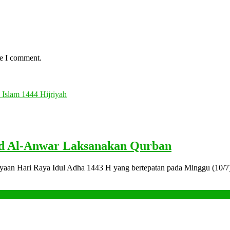
me I comment.
Islam 1444 Hijriyah
Rayakan
id Al-Anwar Laksanakan Qurban
Idul
yaan Hari Raya Idul Adha 1443 H yang bertepatan pada Minggu (10/7)
Adha
1443
H,
Jamaah
ran
Masjid
atan