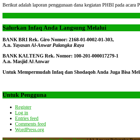
Berikut adalah laporan penggunaan dana kegiatan PHBI pada acara P
Isra
Selengkapnya
Mi’r
Selengkapnya
1445
Salurkan Infaq Anda Langsung Melalui
H
BANK BRI Rek. Giro Nomor: 2168-01-0002-01-303,
A.n.
Yayasan Al-Anwar Palangka Raya
BANK KALTENG Rek. Nomor: 100-201-000017279-1
A.n. Masjid Al Anwar
Untuk Mempermudah Infaq dan Shodaqoh Anda Juga Bisa Melal
Untuk Pengguna
Register
Log in
Entries feed
Comments feed
WordPress.org