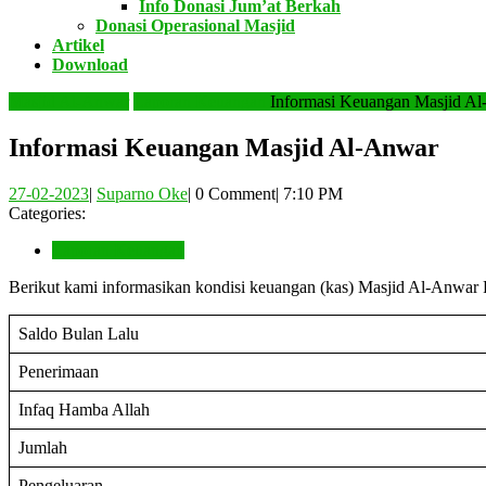
Info Donasi Jum’at Berkah
Donasi Operasional Masjid
Artikel
Download
Close
Masjid Al-Anwar
Laporan Keuangan
Informasi Keuangan Masjid A
Button
Informasi Keuangan Masjid Al-Anwar
27-
Suparno
27-02-2023
|
Suparno Oke
|
0 Comment
|
7:10 PM
02-
Oke
Categories:
2023
Laporan Keuangan
Berikut kami informasikan kondisi keuangan (kas) Masjid Al-Anwar P
Saldo Bulan Lalu
Penerimaan
Infaq Hamba Allah
Jumlah
Pengeluaran