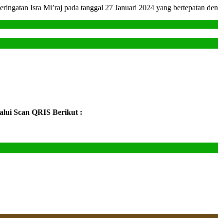
eringatan Isra Mi’raj pada tanggal 27 Januari 2024 yang bertepatan d
Al-
Anwar
aj
Laksanaka
Qurban
ui Scan QRIS Berikut :